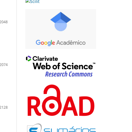
2048
2074
2128