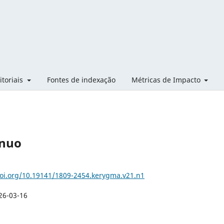
itoriais
Fontes de indexação
Métricas de Impacto
ínuo
doi.org/10.19141/1809-2454.kerygma.v21.n1
26-03-16