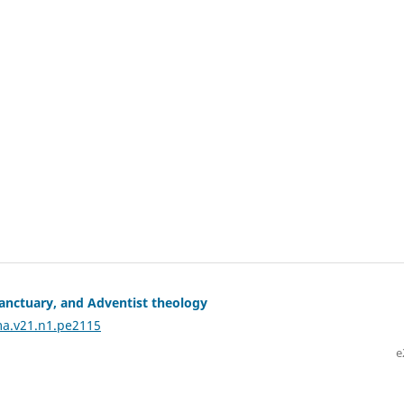
sanctuary, and Adventist theology
ma.v21.n1.pe2115
e