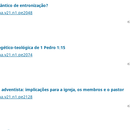
 cântico de entronização?
ma.v21.n1.pe2048
e
gético-teológica de 1 Pedro 1:15
ma.v21.n1.pe2074
e
o adventista: implicações para a igreja, os membros e o pastor
ma.v21.n1.pe2128
e