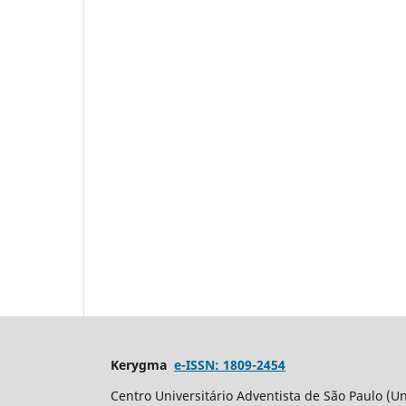
Kerygma
e-ISSN: 1809-2454
Centro Universitário Adventista de São Paulo (Un