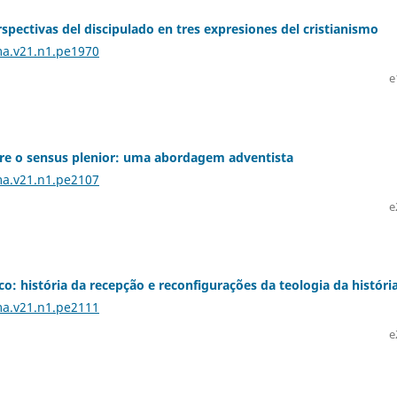
rspectivas del discipulado en tres expresiones del cristianismo
ma.v21.n1.pe1970
e
bre o sensus plenior: uma abordagem adventista
ma.v21.n1.pe2107
e
o: história da recepção e reconfigurações da teologia da históri
ma.v21.n1.pe2111
e