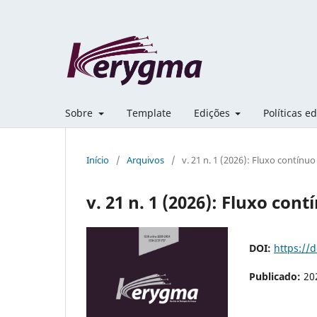
Sobre
Template
Edições
Políticas ed
Início
/
Arquivos
/
v. 21 n. 1 (2026): Fluxo contínuo
v. 21 n. 1 (2026): Fluxo cont
DOI:
https://
Publicado:
20