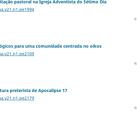
visitação pastoral na Igreja Adventista do Sétimo Dia
ma.v21.n1.pe1994
e
ológicos para uma comunidade centrada no oikos
ma.v21.n1.pe2109
e
ura preterista de Apocalipse 17
ma.v21.n1.pe2179
e