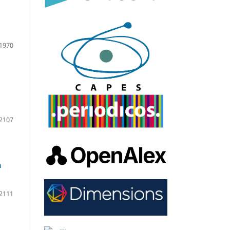
1970
2107
a
2111