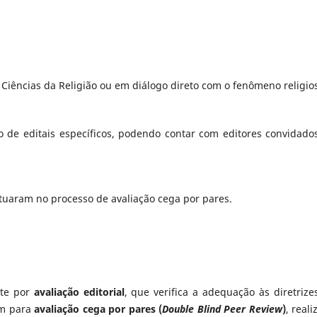
e Ciências da Religião ou em diálogo direto com o fenômeno religio
o de editais específicos, podendo contar com editores convidado
atuaram no processo de avaliação cega por pares.
nte por
avaliação editorial
, que verifica a adequação às diretrize
em para
avaliação cega por pares (
Double Blind Peer Review
)
, real