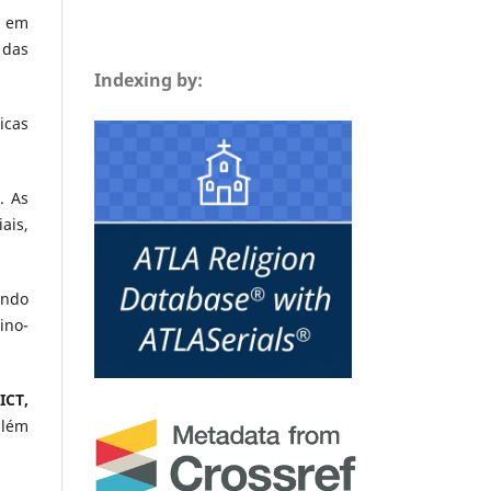
s em
 das
Indexing by:
icas
. As
ais,
endo
ino-
ICT,
além