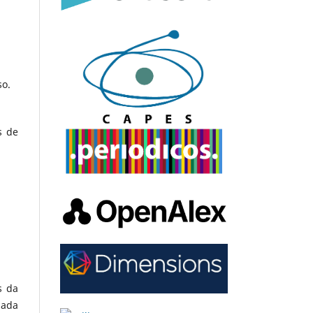
so.
s de
s da
izada