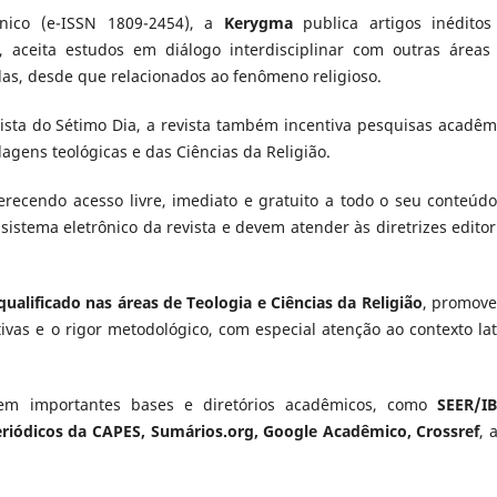
ônico (e-ISSN 1809-2454), a
Kerygma
publica artigos inédito
, aceita estudos em diálogo interdisciplinar com outras áreas
das, desde que relacionados ao fenômeno religioso.
tista do Sétimo Dia, a revista também incentiva pesquisas acadêm
agens teológicas e das Ciências da Religião.
ferecendo acesso livre, imediato e gratuito a todo o seu conteúdo
istema eletrônico da revista e devem atender às diretrizes editori
qualificado nas áreas de Teologia e Ciências da Religião
, promov
ivas e o rigor metodológico, com especial atenção ao contexto lat
 em importantes bases e diretórios acadêmicos, como
SEER/IB
eriódicos da CAPES, Sumários.org, Google Acadêmico, Crossref
, 