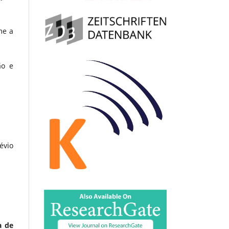
me a
ão e
évio
a de