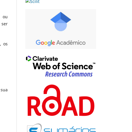
l ou
 ser
, os
 sua