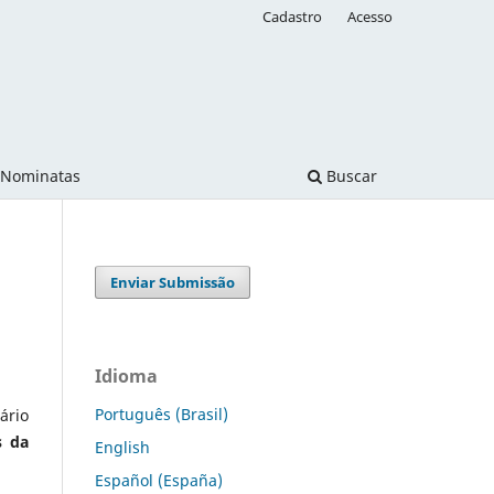
Cadastro
Acesso
Nominatas
Buscar
Enviar Submissão
Idioma
Português (Brasil)
ário
s da
English
Español (España)