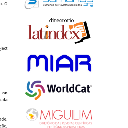
o. O
ject
e on
s da
ade.
ção,