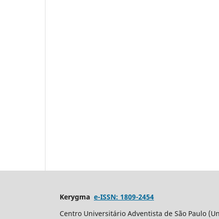
Kerygma
e-ISSN: 1809-2454
Centro Universitário Adventista de São Paulo (Un