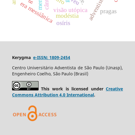
menino
adventistas
véu
era messiânica
visão utópica
pragas
modéstia
osíris
Kerygma
e-ISSN: 1809-2454
Centro Universitário Adventista de São Paulo (Unasp),
Engenheiro Coelho, São Paulo (Brasil)
This work is licensed under
Creative
Commons Attribution 4.0 International
.