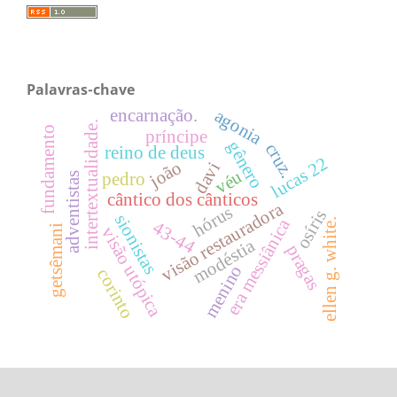
Palavras-chave
encarnação.
agonia
intertextualidade.
fundamento
príncipe
gênero
cruz.
reino de deus
lucas 22
joão
davi
véu
pedro
adventistas
cântico dos cânticos
visão restauradora
hórus
osíris
sionistas
era messiânica
ellen g. white.
43-44
getsêmani
visão utópica
modéstia
pragas
menino
corinto