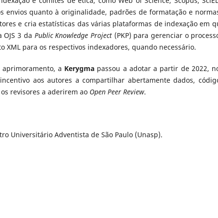
indexação e comitês de ética, como Web of Science, Scopus, SciE
 os envios quanto à originalidade, padrões de formatação e norma
ores e cria estatísticas das várias plataformas de indexação em q
ma OJS 3 da
Public Knowledge Project
(PKP) para gerenciar o process
ato XML para os respectivos indexadores, quando necessário.
e aprimoramento, a
Kerygma
passou a adotar a partir de 2022, n
 incentivo aos autores a compartilhar abertamente dados, códig
 os revisores a aderirem ao
Open Peer Review
.
o Universitário Adventista de São Paulo (Unasp).