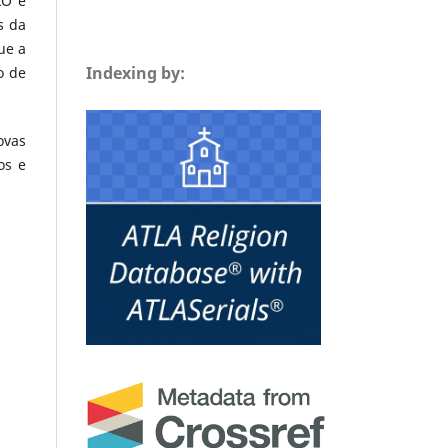
LO e
s da
ue a
Indexing by:
o de
ovas
os e