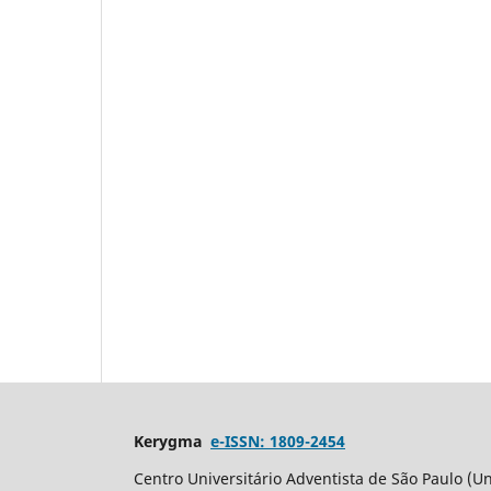
Kerygma
e-ISSN: 1809-2454
Centro Universitário Adventista de São Paulo (Un