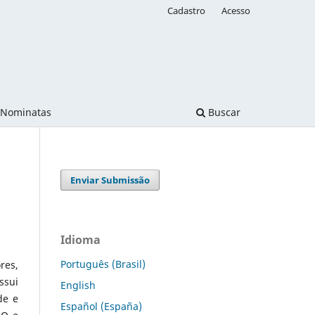
Cadastro
Acesso
Nominatas
Buscar
Enviar Submissão
Idioma
Português (Brasil)
res,
ssui
English
de e
Español (España)