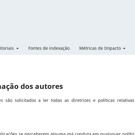
itoriais
Fontes de indexação
Métricas de Impacto
mação dos autores
são solicitados a ler todas as diretrizes e políticas relativa
xplicações se perceberem alguma má conduta em quaisquer polític