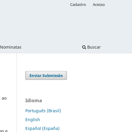
Cadastro
Acesso
Nominatas
Buscar
Enviar Submissão
s ao
Idioma
Português (Brasil)
English
Español (España)
as e