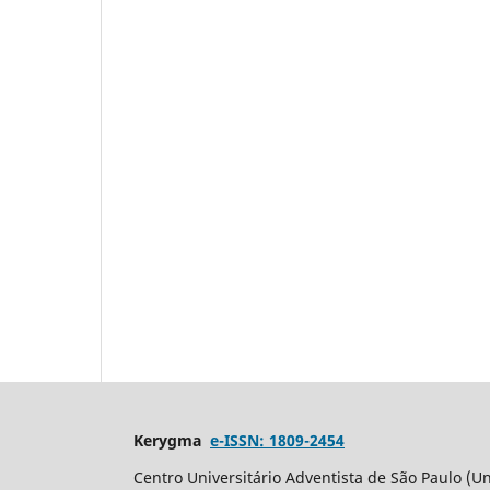
Kerygma
e-ISSN: 1809-2454
Centro Universitário Adventista de São Paulo (Un