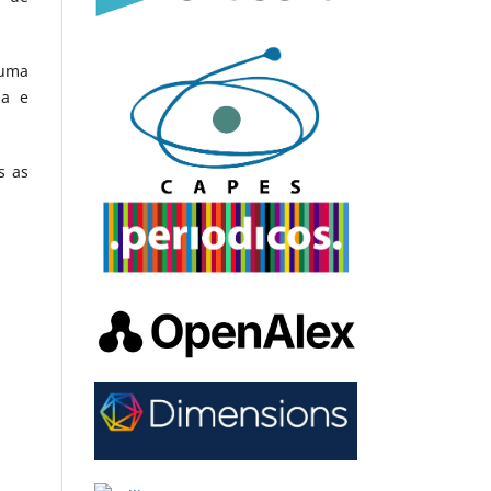
 uma
da e
s as