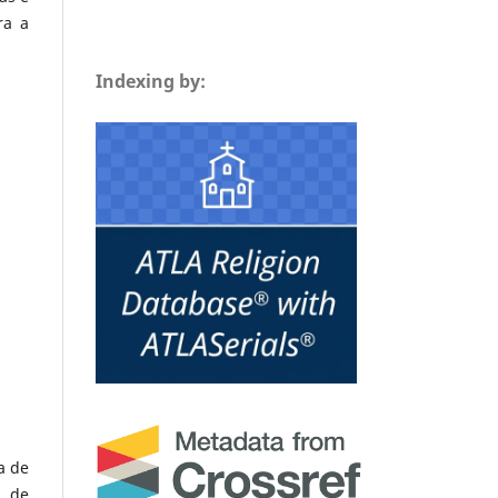
ra a
Indexing by:
a de
a de