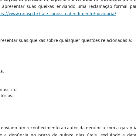
em apresentar suas queixas enviando uma reclamação formal pa
ps://www.unasp.br/fale-conosco-atendimento/ouvidoria/
esentar suas queixas sobre quaisquer questões relacionadas a:
a.
uscrito.
tórios.
é enviado um reconhecimento ao autor da denúncia com a garanti
e a denúncia no prazo de quinze dias úteis, excluindo a dat