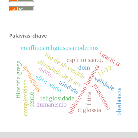
Palavras-chave
conflitos religiosos modernos
israelitas
filo de alexandria
espírito santo.
divindade de jesus
filosofia grega
11-12.
bíblia como literatura
apologistas
dom
morte.
ellen white.
validade
trindade
complexidade
planotismo
obediência
centro.
Ética
religiosidade
humanismo
diglossia