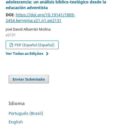
adolescencia: un análisis bíblico-teológico desde la
educación adventista
DOI:
https://doi.org/10.19141/1809-
2454.kerygma.v21.n1.pe2131
Joel David Albarrán Molina
e2131
PDF (Español (España))
Ver Todas as Edições
Enviar Submissão
Idioma
Português (Brasil)
English