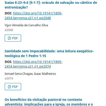
Isaías 8:23–9:6 [9:1-7]: oráculo de salvação ou cântico de
entronização?
DOI:
https://doi.org/10.19141/1809-
2454.kerygma.v21.n1.pe2048
Ygor Almeida de Carvalho Silva
e2048
PDF
Santidade sem impecabilidade: uma leitura exegético-
teológica de 1 Pedro 1:15
DOI:
https://doi.org/10.19141/1809-
2454.kerygma.v21.n1.pe2074
Ismael Sena Chagas, Isaac Malheiros
e2074
PDF
Os benefícios da visitação pastoral no contexto
adventista: implicações para a igreja, os membros e o