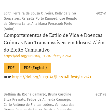
Edith Ferreira de Souza Oliveira, Kelly da Silva
e02141
Gonçalves, Rafaella Pôrto Kumpel, José Renato
de Oliveira Leite, Ana Maria Ferracioli Pôrto
(Autor)
Comportamentos de Estilo de Vida e Doenças
Crônicas Não Transmissíveis em Idosos: Além
do Efeito Cumulativo
https://doi.org/10.19141/jils.v14ilifestyle.2141
PDF
PDF (English)
DOI:
https://doi.org/10.19141/jils.v14ilifestyle.2141
Bethina da Rocha Camargo, Bruna Caroline
e02198
Silva Previato, Felipe de Almeida Camargo,
Carlo Antônio de Freitas Lüders, Vanessa das
Graças Pereira de Souza, Patricia Pintor dos