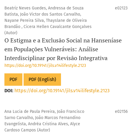
Beatriz Neves Guedes, Andressa de Souza
e02123
Batista, João Victor dos Santos Carvalho,
Nayane Pereira Silva, Thayslane de Oliveira
Brandão , Cicera Hellen Cavalcante Gonçalves
(Autor)
O Estigma e a Exclusão Social na Hanseníase
em Populações Vulneráveis: Análise
Interdisciplinar por Revisão Integrativa
https://doi.org/10.19141/jils.v14ilifestyle.2123
PDF
PDF (English)
DOI:
https://doi.org/10.19141/jils.v14ilifestyle.2123
Ana Lucia de Paula Pereira, João Francisco
e02156
Sarno Carvalho, João Marcos Fernandino
Evangelista, Andréa Cristina Alves, Alyce
Cardoso Campos (Autor)