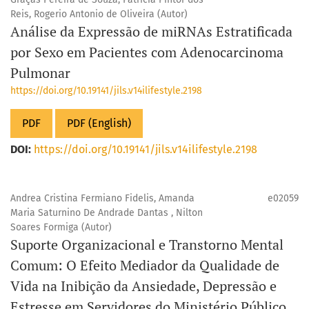
Reis, Rogerio Antonio de Oliveira (Autor)
Análise da Expressão de miRNAs Estratificada
por Sexo em Pacientes com Adenocarcinoma
Pulmonar
https://doi.org/10.19141/jils.v14ilifestyle.2198
PDF
PDF (English)
DOI:
https://doi.org/10.19141/jils.v14ilifestyle.2198
Andrea Cristina Fermiano Fidelis, Amanda
e02059
Maria Saturnino De Andrade Dantas , Nilton
Soares Formiga (Autor)
Suporte Organizacional e Transtorno Mental
Comum: O Efeito Mediador da Qualidade de
Vida na Inibição da Ansiedade, Depressão e
Estresse em Servidores do Ministério Público